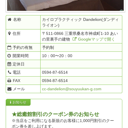
名称
カイロプラクティック Dandelion(ダンディ
ライオン)
住所
〒511-0866 三重県桑名市神成町1-10 あい
の里裏手の建物
Googleマップで開く
予約の有無
予約制
開業時間
10：00〜20：00
定休日
電話
0594-87-6514
FAX
0594-87-6514
メール
cc-dandelion@souyuukan-g.com
お知らせ
★総癒館割引のクーポン券のお知らせ
※当店をご利用になる新規のお客様に1,000円割引のクー
ポン券を差し上げます。